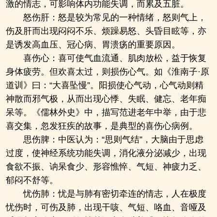
激的情志，可影响体内功能失调，而累及五脏。
怒伤肝：怒是较为常见的一种情绪，怒则气上，
伤及肝而出现闷闷不乐、烦躁易怒、头昏目眩等，亦
是诱发高血压、冠心病、胃溃疡的重要原因。
喜伤心：喜可使气血流通、肌肉放松，益于恢复
身体疲劳。但欢喜太过，则损伤心气。如《淮南子·原
道训》曰：“大喜坠慢”。阳损使心气动，心气动则精
神散而邪气极，从而出现心悸、失眠、健忘、老年痴
呆等。《儒林外史》中，描写范进老年中举，由于悲
喜交集，忽发狂疾的故事，是典型的喜伤心病例。
思伤脾：中医认为：“思则气结”，大脑由于思虑
过度，使神经系统功能失调，消化液分泌减少，出现
食欲不振、讷呆食少、形容憔悴、气短、神疲力乏、
郁闷不舒等。
忧伤肺：忧是与肺有密切牵连的情志，人在极度
忧伤时，可伤及肺，出现干咳、气短、咯血、音哑及