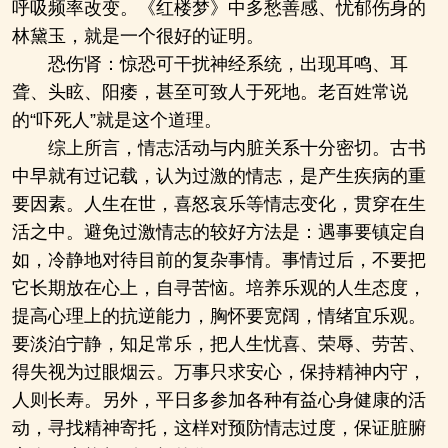
呼吸频率改变。《红楼梦》中多愁善感、忧郁伤身的
林黛玉，就是一个很好的证明。
恐伤肾：惊恐可干扰神经系统，出现耳鸣、耳
聋、头眩、阳痿，甚至可致人于死地。老百姓常说
的“吓死人”就是这个道理。
综上所言，情志活动与内脏关系十分密切。古书
中早就有过记载，认为过激的情志，是产生疾病的重
要因素。人生在世，喜怒哀乐等情志变化，贯穿在生
活之中。避免过激情志的较好方法是：遇事要镇定自
如，冷静地对待目前的复杂事情。事情过后，不要把
它长期放在心上，自寻苦恼。培养乐观的人生态度，
提高心理上的抗逆能力，胸怀要宽阔，情绪宜乐观。
要淡泊宁静，知足常乐，把人生忧喜、荣辱、劳苦、
得失视为过眼烟云。万事只求安心，保持精神内守，
人则长寿。另外，平日多参加各种有益心身健康的活
动，寻找精神寄托，这样对预防情志过度，保证脏腑