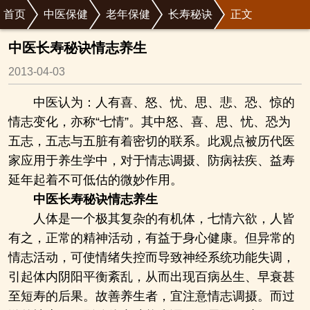
首页
中医保健
老年保健
长寿秘诀
正文
中医长寿秘诀情志养生
2013-04-03
中医认为：人有喜、怒、忧、思、悲、恐、惊的
情志变化，亦称“七情”。其中怒、喜、思、忧、恐为
五志，五志与五脏有着密切的联系。此观点被历代医
家应用于养生学中，对于情志调摄、防病祛疾、益寿
延年起着不可低估的微妙作用。
中医长寿秘诀情志养生
人体是一个极其复杂的有机体，七情六欲，人皆
有之，正常的精神活动，有益于身心健康。但异常的
情志活动，可使情绪失控而导致神经系统功能失调，
引起体内阴阳平衡紊乱，从而出现百病丛生、早衰甚
至短寿的后果。故善养生者，宜注意情志调摄。而过