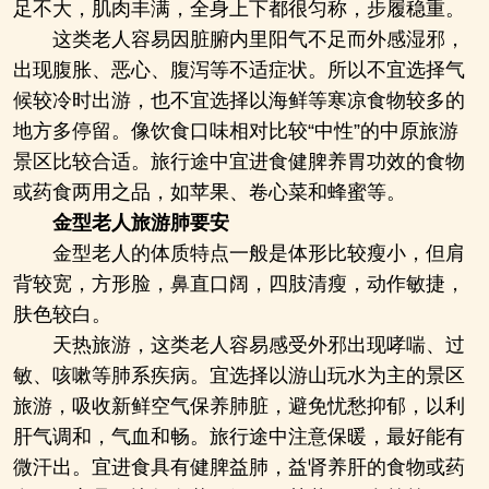
足不大，肌肉丰满，全身上下都很匀称，步履稳重。
这类老人容易因脏腑内里阳气不足而外感湿邪，
出现腹胀、恶心、腹泻等不适症状。所以不宜选择气
候较冷时出游，也不宜选择以海鲜等寒凉食物较多的
地方多停留。像饮食口味相对比较“中性”的中原旅游
景区比较合适。旅行途中宜进食健脾养胃功效的食物
或药食两用之品，如苹果、卷心菜和蜂蜜等。
金型老人旅游肺要安
金型老人的体质特点一般是体形比较瘦小，但肩
背较宽，方形脸，鼻直口阔，四肢清瘦，动作敏捷，
肤色较白。
天热旅游，这类老人容易感受外邪出现哮喘、过
敏、咳嗽等肺系疾病。宜选择以游山玩水为主的景区
旅游，吸收新鲜空气保养肺脏，避免忧愁抑郁，以利
肝气调和，气血和畅。旅行途中注意保暖，最好能有
微汗出。宜进食具有健脾益肺，益肾养肝的食物或药