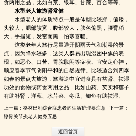
食两用之品，比如白菜、银耳、甘蔗、百合等等。
水型老人旅游肾常健
水型老人的体质特点一般是体型比较胖，偏矮，
头较大，腮部较宽，腹部较大，肤色偏黑，腰臀稍
大，手指短，发密而黑，怕寒喜暖。
这类老年人旅行尽量避开阴雨天气和潮湿的景
点，因为降水较多，这类人群易出现湿困中焦的表
现，如恶心、口苦、胃脘胀闷等症状。宜安定心神，
顺应春季节气阴阳平和的自然规律。比较适合到四季
如春的景点去旅游，旅游途中宜进食具有益肾、祛湿
功效的食物或药食两用之品，比如山药、芡实和莲子
有助补肾，洋葱、水芹菜、冬瓜、鲫鱼有助祛湿。
上一篇：
格林巴利综合症患者的生活护理要注意
下一篇：
膝骨关节炎老人健身五忌
返回首页