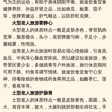
气为主的运动，有助于身体阴阳平衡。旅途饮食宜食
健脾养肝、补益肝肾之品，比如南瓜、板栗、茄子
等，使脾胃健运，肝气顺达，以防肝旺克脾。
火型老人旅游要静心
火型老人的体质特点一般是皮肤赤色，脊背肌肉
宽厚，脸形瘦尖，头小，肩背髀腹匀称，手足小，步
履稳重，性情急。
这类老人外出旅游时容易出现心情烦躁，引发高
血压、中风等心脑血管疾病。所以建议短途旅游，热
带景区要少去，多做踏青等户外旅游，旅行休息期间
可用下棋、钓鱼等调节情绪。旅途饮食宜食宁心安
神、排毒除烦的食物或药食两用之品，如酸枣仁、莲
子、香蕉等等。
土型老人旅游护肠胃
土型老人的体质特点一般是皮肤黄色，面圆，头
大、肩背丰厚，腹大，大腿到跳胫部都生得壮实，手