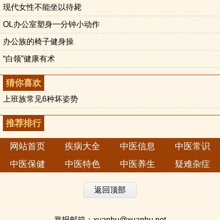
现代女性不能坐以待毙
OL办公室塑身一分钟小动作
办公族的椅子健身操
“白领”健康有术
猜你喜欢
上班族常见6种坏姿势
推荐排行
网站首页
疾病大全
中医信息
中医常识
中医保健
中医特色
中医养生
疑难杂症
返回顶部
举报邮箱：xuanhu@xuanhu.net