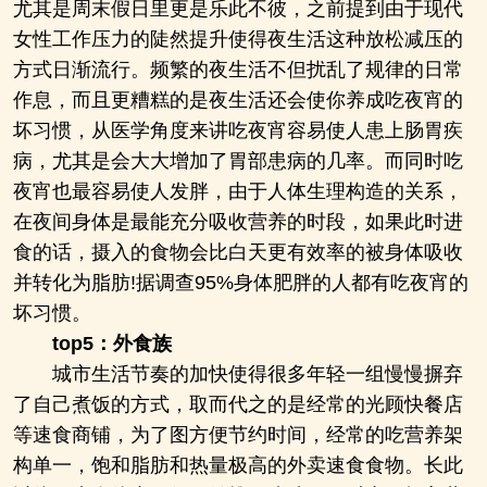
尤其是周末假日里更是乐此不彼，之前提到由于现代
女性工作压力的陡然提升使得夜生活这种放松减压的
方式日渐流行。频繁的夜生活不但扰乱了规律的日常
作息，而且更糟糕的是夜生活还会使你养成吃夜宵的
坏习惯，从医学角度来讲吃夜宵容易使人患上肠胃疾
病，尤其是会大大增加了胃部患病的几率。而同时吃
夜宵也最容易使人发胖，由于人体生理构造的关系，
在夜间身体是最能充分吸收营养的时段，如果此时进
食的话，摄入的食物会比白天更有效率的被身体吸收
并转化为脂肪!据调查95%身体肥胖的人都有吃夜宵的
坏习惯。
top5：外食族
城市生活节奏的加快使得很多年轻一组慢慢摒弃
了自己煮饭的方式，取而代之的是经常的光顾快餐店
等速食商铺，为了图方便节约时间，经常的吃营养架
构单一，饱和脂肪和热量极高的外卖速食食物。长此