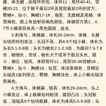
棘。体无鳞，由骨环所包，体环11；尾环40-41。背
鳍20-21，位于躯干最后2环及尾部最前2环的背方。
臀鳍4，短小。胸鳍17-18，扇形。无腹鳍及尾鳍。体
黑褐色。眼上有放射状褐色斑纹。体侧背方第1、4、
7节小棘基部各具一黑色圆斑，故名。
3.刺海马，体侧扁，体长20-24cm。体棘、头棘
尖锐而特别发达；头冠不高，具4-5个锐小棘。体长为
头长5.1-5.8倍；头长为吻长2.1-2.3倍，为眼径7.3-7.8
倍，吻细长，管状，吻长大于或等于眼后头长。眼
小，侧位，较高。体部骨环11，尾部35-36背鳍18，
臀鳍4，短小，胸鳍18，短宽。体淡黄褐色，背鳍近
尖端具1纵列斑点，臀鳍、胸鳍淡色，体上小棘尖端淡
黑褐色。
4.大海马，体侧扁，较高，体长20-24cm。头上
小棘发达，体上棱棘短钝粗强，腹部凸出；头冠较
低，顶端具5个短钝粗棘。体长为体高5.5-5.8倍；头