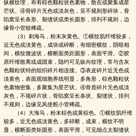
纵横纹理，布有棕色颗粒状色素物，散在或聚集成星
芒状。④骨碎片无色或淡灰色，呈不规则形碎块，骨
陷窝呈长条形、裂缝状或类长圆形，排列不规则，边
缘骨小管较稀疏。
（3）刺海马，粉末灰黄色。①横纹肌纤维较多，
近无色或淡黄色，成块或碎断，有细密横纹，阴暗相
间，横纹微波状，横断面类距圆形，表面平滑。②胶
原纤维散离或成团束，隐约可见纵向纹理，常与含灰
色颗粒状特的组织碎片相连接。③表皮碎片近无色或
淡黄色，表面观细胞界线明显，多角形，棕色颗粒状
色素物密集，多聚集为星芒状。④骨质碎片无色或淡
灰色，不规碎片状，骨陷窝呈长条状、裂缝状，排列
不规则，边缘见风使舵小管稀疏。
（4）大海马，粉末棕色或黄棕色。①横纹肌纤维
较多，近无色或淡黄色，多碎断，成束，横纹不明
显，横断面类矩圆形，表面平滑，可见细点太裂缝状