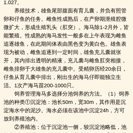
1.027。
养殖技术，雄鱼尾部腹面有育儿囊，并负有照管
卵和仔鱼的任务。雌鱼性成熟后，在产卵期泄殖腔微
微扩大，形成生殖乳头（肛突）。海马除1-2月外，皆
能繁殖。性成熟的海马发性一般多在上午表现为雌鱼
追逐雄鱼，在此期间体表由黑色变为黄白色。雄鱼表
现为被动，雌鱼追逐到一定时间，雄鱼充儿囊就张
开，其内排出透明的精液，充儿囊与雌鱼肛突相接，
雌鱼排卵于大雄鱼的充儿囊中。受精卵历经20余日，
仔鱼从育儿囊中排出，刚出生的海马仔即能独立生
活。1次产海马苗200-1000只。
饲养管理海马多选择分池饲养的方法。（1）饲养
池的种类①沉淀池：池长50m，宽30m，其作用是沉
淀海水中的泥沙。海水必须在该池中沉淀24h，方可
放到养殖池内。
②养殖池：位于沉淀池一侧，较沉淀池略低，池