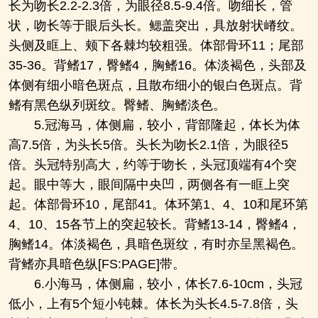
长为吻长2.2-2.3倍，为眼径8.5-9.4倍。吻细长，管
状，吻长等于眼后头长。鳃盖突出，具放射状嵴纹。
头侧及眶上、颊下各棘均较粗强。体部骨环11；尾部
35-36。背鳍17，臀鳍4，胸鳍16。体淡褐色，头部及
体侧有细小暗色斑点，且散布细小的银白色斑点。背
鳍有黑色纵列斑纹。臀鳍、胸鳍淡色。
5.冠海马，体侧扁，较小，背部隆起，体长为体
高7.5倍，为头长5倍。头长为吻长2.1倍，为眼径5
倍。头冠特别高大，约等于吻长，头冠顶端有4个突
起。眼中等大，眼间隔中央凹，两侧各有一眶上突
起。体部骨环10，尾部41。体环第1、4、10和尾环第
4、10、15各节上的突起较长。背鳍13-14，臀鳍4，
胸鳍14。体淡褐色，具暗色斑纹，有时亦呈黑褐色。
背鳍亦具暗色纵[FS:PAGE]带。
6.小海马，体侧扁，较小，体长7.6-10cm，头冠
低小，上有5个短小钝棘。体长为头长4.5-7.8倍，头