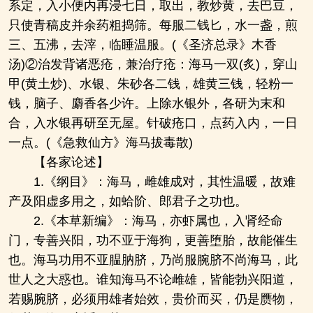
系定，入小便内再浸七日，取出，教炒黄，去巴豆，
只使青稿皮并余药粗捣筛。每服二钱匕，水一盏，煎
三、五沸，去滓，临睡温服。(《圣济总录》木香
汤)②治发背诸恶疮，兼治疗疮：海马一双(炙)，穿山
甲(黄土炒)、水银、朱砂各二钱，雄黄三钱，轻粉一
钱，脑子、麝香各少许。上除水银外，各研为末和
合，入水银再研至无屋。针破疮口，点药入内，一日
一点。(《急救仙方》海马拔毒散)
【各家论述】
1.《纲目》：海马，雌雄成对，其性温暖，故难
产及阳虚多用之，如蛤阶、郎君子之功也。
2.《本草新编》：海马，亦虾属也，入肾经命
门，专善兴阳，功不亚于海狗，更善堕胎，故能催生
也。海马功用不亚腽肭脐，乃尚服腕脐不尚海马，此
世人之大惑也。谁知海马不论雌雄，皆能勃兴阳道，
若赐腕脐，必须用雄者始效，贵价而买，仍是赝物，