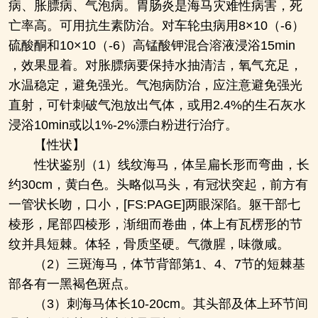
病、胀膘病、气泡病。胃肠炎是海马灾难性病害，死
亡率高。可用抗生素防治。对车轮虫病用8×10（-6）
硫酸酮和10×10（-6）高锰酸钾混合溶液浸浴15min
，效果显着。对胀膘病要保持水抽清洁，氧气充足，
水温稳定，避免强光。气泡病防治，应注意避免强光
直射，可针刺破气泡放出气体，或用2.4%的生石灰水
浸浴10min或以1%-2%漂白粉进行治疗。
【性状】
性状鉴别（1）线纹海马，体呈扁长形而弯曲，长
约30cm，黄白色。头略似马头，有冠状突起，前方有
一管状长吻，口小，[FS:PAGE]两眼深陷。躯干部七
棱形，尾部四棱形，渐细而卷曲，体上有瓦楞形的节
纹并具短棘。体轻，骨质坚硬。气微腥，味微咸。
（2）三斑海马，体节背部第1、4、7节的短棘基
部各有一黑褐色斑点。
（3）刺海马体长10-20cm。其头部及体上环节间