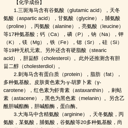
【化学成份】
1.三斑海马含有谷氨酸（glutamic acid），天冬
氨酸（aspartic acid），甘氨酸（glycine），脯氨酸
（proline），丙氨酸（alanine），亮氨酸（leucine）
等17种氨基酸；钙（Ca），磷（P），钠（Na），钾
（K），镁（Mg），铁（Fe），锶（Sr），硅（Si）
等19种无机元素。另外还含有硬脂酸（stearic
acid），胆甾醇（cholesterol）。此外还推测含有胆
甾二醇（cholesterdiol）。
2.刺海马含有蛋白质（protein），脂肪（fat），
多种氨基酸。皮肤黄色素为-γ-胡萝卜素（γ-
carotene），红色素为虾青素（astaxanthin），剌蛄
素（astacene），黑色为黑色素（melanin）。另含乙
酰胆碱酯酶，胆碱酯酶，蛋白酶。
3.大海马中含精氨酸（arginine），天冬氨酸，丙
氨酸，某氨酸，脯氨酸，谷氨酸等20多种氨基酸，尚