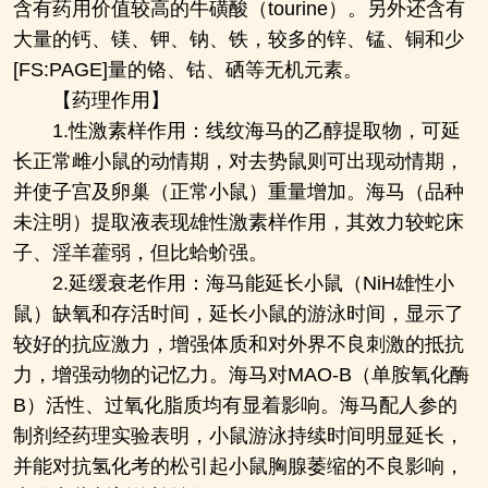
含有药用价值较高的牛磺酸（tourine）。另外还含有
大量的钙、镁、钾、钠、铁，较多的锌、锰、铜和少
[FS:PAGE]量的铬、钴、硒等无机元素。
【药理作用】
1.性激素样作用：线纹海马的乙醇提取物，可延
长正常雌小鼠的动情期，对去势鼠则可出现动情期，
并使子宫及卵巢（正常小鼠）重量增加。海马（品种
未注明）提取液表现雄性激素样作用，其效力较蛇床
子、淫羊藿弱，但比蛤蚧强。
2.延缓衰老作用：海马能延长小鼠（NiH雄性小
鼠）缺氧和存活时间，延长小鼠的游泳时间，显示了
较好的抗应激力，增强体质和对外界不良刺激的抵抗
力，增强动物的记忆力。海马对MAO-B（单胺氧化酶
B）活性、过氧化脂质均有显着影响。海马配人参的
制剂经药理实验表明，小鼠游泳持续时间明显延长，
并能对抗氢化考的松引起小鼠胸腺萎缩的不良影响，