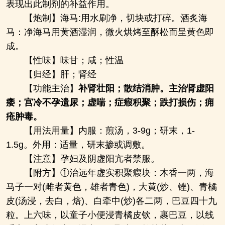
表现出此制剂的补益作用。
【炮制】海马:用水刷净，切块或打碎。酒炙海
马：净海马用黄酒湿润，微火烘烤至酥松而呈黄色即
成。
【性味】味甘；咸；性温
【归经】肝；肾经
【功能主治】
补肾壮阳；散结消肿。主治肾虚阳
痿；宫冷不孕遗尿；虚喘；症瘕积聚；跌打损伤；痈
疮肿毒。
【用法用量】内服：煎汤，3-9g；研末，1-
1.5g。外用：适量，研末掺或调敷。
【注意】孕妇及阴虚阳亢者禁服。
【附方】①治远年虚实积聚瘕块：木香一两，海
马子一对(雌者黄色，雄者青色)，大黄(炒、锉)、青橘
皮(汤浸，去白，焙)、白牵中(炒)各二两，巴豆四十九
粒。上六味，以童子小便浸青橘皮钦，裹巴豆，以线