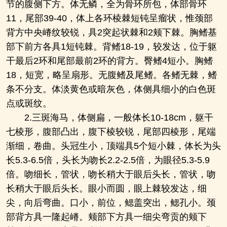
节的腹侧下方。体无鳞，全为骨环所包，体部骨环
11，尾部39-40，体上各环棱棘短钝呈瘤状，惟颈部
背方中央嵴纹较锐，具2突起状棘和2颊下棘。胸鳍基
部下前方各具1短钝棘。背鳍18-19，较发达，位于躯
干最后2环和尾部最前2环的背方。臀鳍4短小。胸鳍
18，短宽，略呈扇形。无腹鳍及尾鳍。各鳍无棘，鳍
条不分支。体淡黄色或暗灰色，体侧具细小的白色斑
点或斑纹。
2.三斑海马，体侧扁，一般体长10-18cm，躯干
七棱形，腹部凸出，腹下棱较锐，尾部四棱形，尾端
渐细，卷曲。头冠生小，顶端具5个短小棘，体长为头
长5.3-6.5倍，头长为吻长2.2-2.5倍，为眼径5.3-5.9
倍。吻细长，管状，吻长稍大于眼后头长，管状，吻
长稍大于眼后头长。眼小而圆，眼上棘较发达，细
尖，向后弯曲。口小，前位，鳃盖突出，鳃孔小。颈
部背方具一隆起嵴。颊部下方具一细尖弯贡的颊下