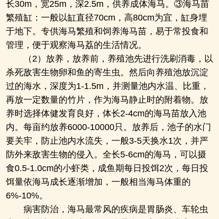
长30m，宽25m，深2.5m，供养成体海马。③海马苗
繁殖缸：一般以缸直径70cm，高80cm为宜，缸身埋
于地下。专供海马繁殖和饲养海马苗，易于常投食和
管理，便于观察海马荔的生活情况。
（2）放养，放养前，养殖池先进行洗刷消毒，以
杀死敌害生物卵和鱼的寄生虫。然后向养殖池放沉淀
过的海水，深度为1-1.5m，并测量池内水温、比重，
再放一定数量的竹片，作为海马静止时的附着物。放
养时选择体健发育良好，体长2-4cm的海马苗放入池
内。每亩约放养6000-10000只。放养后，池子的水门
要关牢，防止池内水流失，一般3-5天换水1次，并严
防外来敌害生物的侵入。全长5-6cm的海马，可以摄
食0.5-1.0cm的小虾类，成鱼期每日投饵2次，每日投
饵量依海马成长逐渐增加，一般相当海马体重的
6%-10%。
病害防治，海马最常风的疾病是胃肠炎、车轮虫