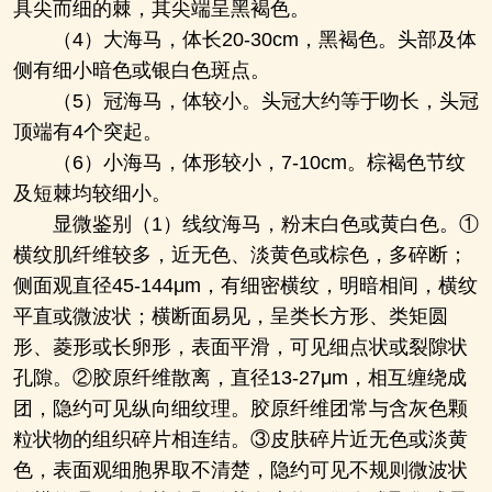
具尖而细的棘，其尖端呈黑褐色。
（4）大海马，体长20-30cm，黑褐色。头部及体
侧有细小暗色或银白色斑点。
（5）冠海马，体较小。头冠大约等于吻长，头冠
顶端有4个突起。
（6）小海马，体形较小，7-10cm。棕褐色节纹
及短棘均较细小。
显微鉴别（1）线纹海马，粉末白色或黄白色。①
横纹肌纤维较多，近无色、淡黄色或棕色，多碎断；
侧面观直径45-144μm，有细密横纹，明暗相间，横纹
平直或微波状；横断面易见，呈类长方形、类矩圆
形、菱形或长卵形，表面平滑，可见细点状或裂隙状
孔隙。②胶原纤维散离，直径13-27μm，相互缠绕成
团，隐约可见纵向细纹理。胶原纤维团常与含灰色颗
粒状物的组织碎片相连结。③皮肤碎片近无色或淡黄
色，表面观细胞界取不清楚，隐约可见不规则微波状