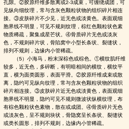
孔隙。②胶原纤维多散离或2-3成束，可缠绕成团，可
见纵向细纹理，常与含灰色颗粒状物的组织碎片相连
接。③皮肤碎片不少见，近无色或淡黄色。表面观细
胞界线不明显，可见不规则纹理，棕红色颗粒状色素
物质稀疏，聚集成星芒状。④骨质碎片无色或淡灰
色，不规则碎片状，骨陷窝中小型长条状、裂缝状，
排列不规则，边缘内小管稀疏。
（5）小海马，粉末深棕色或棕色。①横纹肌纤维
较多，近无色，多碎断，有明暗相间的横纹，横纹平
直，横为面类圆形，表面平滑。②胶原纤维成束或散
离，隐约可见纵向纹理，常与含灰色颗粒状物的组织
碎片相连接。③皮肤碎片近无色或淡黄色，表面观细
胞界线不明显，隐约可见不规则微波状纵横纹理，布
有棕色颗粒状色素物，散在或成团。④骨质碎片无色
或淡灰色，呈不规则块状，骨隐窝呈长条状、裂缝状
或类长圆形，排列不规则，边缘内小管稀疏。