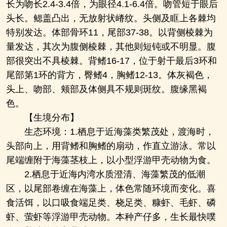
长为吻长2.4-3.4倍，为眼径4.1-6.4倍。吻管短于眼后
头长。鳃盖凸出，无放射状嵴纹。头侧及眶上各棘均
特别发达。体部骨环11，尾部37-38。以背侧棱棘为
量发达，其次为腹侧棱棘，其他则短钝或不明显。腹
部很突出不具棱棘。背鳍16-17，位于射干最后3环和
尾部第1环的背方，臀鳍4，胸鳍12-13。体灰褐色，
头上、吻部、颊部及体侧具不规则斑纹。腹缘黑褐
色。
【生境分布】
生态环境：1.栖息于近海藻类繁茂处，渡海时，
头部向上，用背鳍和胸鳍的扇动，作直立游泳。常以
尾端缠附于海藻茎枝上，以小型浮游甲壳动物为食。
2.栖息于近海内湾水质澄清、海藻繁茂的低潮
区，以尾部卷缠在海藻上，体色常随环境而变化。喜
食活饵，以口吸食端足类、桡足类、糠虾、毛虾、磷
虾、萤虾等浮游甲壳动物。本种产仔多，生长最快噗