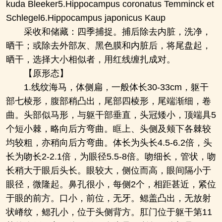
kuda Bleeker5.Hippocampus coronatus Temminck et
Schlegel6.Hippocampus japonicus Kaup
采收和储藏：四季捕捉。捕后除去内脏，洗净，
晒干；或除去外部灰、黑色膜和内脏后，将尾盘起，
晒干，选择大小相似者，用红线缠扎成对。
【原形态】
1.线纹海马，体侧扁，一般体长30-33cm，躯干
部七棱形，腹部稍凸出，尾部四棱形，尾端渐细，卷
曲。头部似马形，与躯干部垂直，头冠矮小，顶端具5
个短小棘，略向后方弯曲。眶上、头侧及颊下各棘较
均较粗，亦稍向后方弯曲。体长为头长4.5-6.2倍，头
长为吻长2-2.1倍，为眼径5.5-8倍。吻细长，管状，吻
长稍大于眼后头长。眼较大，侧位而高，眼间隔小于
眼径，微隆起。鼻孔很小，每侧2个，相距甚近，紧位
于眼的前方。口小，前位，无牙。鳃盖凸出，无放射
状嵴纹，鳃孔小，位于头侧背方。肛门位于躯干第11