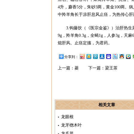
4升，麝香5分，朱砂3两，黄金100两
中羚羊角长于凉肝息风止痉，为热传心
3.钩藤饮（《医宗金鉴》）治肝热
9g，羚羊角0.3g，全蝎1g，人参3g
熄肝风、止痉定搐，为君药。
分享到：
上一篇：
菱
下一篇：
梁王茶
相关文章
龙眼根
龙牙楤木叶
龙爪菜