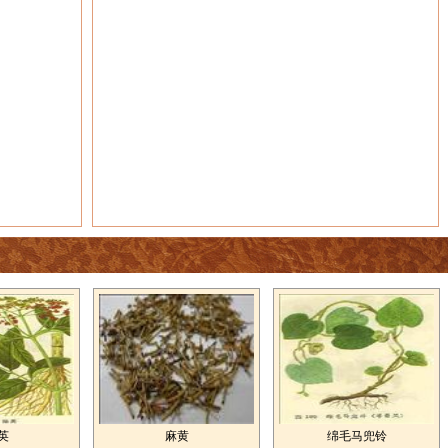
英
麻黄
绵毛马兜铃