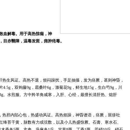
。
散血解毒。用于高热惊痫，神
晕，目赤翳障，温毒发斑，痈肿疮毒。
治肝热生风证。高热不退，烦闷躁扰，手足抽搐，发为痉厥，甚则神昏，
5g，双钩藤9g，霜桑叶6g，滁菊花9g，鲜生地15g，生白芍9g，川
甘草3g。水煎服。方中羚羊角咸寒，入肝、心经，最擅长清肝热、熄肝
病，热邪内陷心包，热盛动风证。高热烦躁，神昏谵语，痉厥，斑疹吐
红绛苔干黄，脉数有力或弦数，以及小儿热盛惊厥。石膏、寒水石、
木香各5两，玄参、升麻各1斤，甘草8两，丁香1两，芒硝10斤，硝石