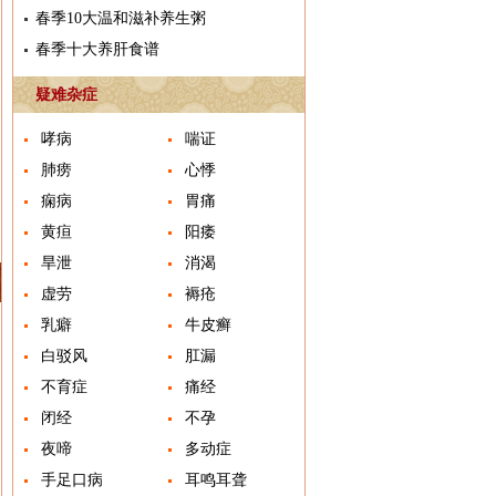
春季10大温和滋补养生粥
春季十大养肝食谱
疑难杂症
哮病
喘证
肺痨
心悸
痫病
胃痛
黄疸
阳痿
旱泄
消渴
虚劳
褥疮
乳癖
牛皮癣
白驳风
肛漏
不育症
痛经
闭经
不孕
夜啼
多动症
手足口病
耳鸣耳聋