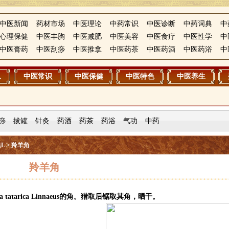
中医新闻
药材市场
中医理论
中药常识
中医诊断
中药词典
中
心理保健
中医丰胸
中医减肥
中医美容
中医食疗
中医性学
中
中医膏药
中医刮痧
中医推拿
中医药茶
中医药酒
中医药浴
中
息
中医常识
中医保健
中医特色
中医养生
痧
拔罐
针灸
药酒
药茶
药浴
气功
中药
L
> 羚羊角
羚羊角
tatarica Linnaeus的角。猎取后锯取其角，晒干。