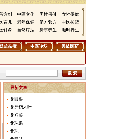
药方剂
中医文化
男性保健
女性保健
医育儿
老年保健
偏方验方
中医拔罐
医针灸
自然疗法
房事养生
顺时养生
疑难杂症
中医论坛
民族医药
搜 索
最新文章
龙眼根
龙牙楤木叶
龙爪菜
龙珠果
龙珠