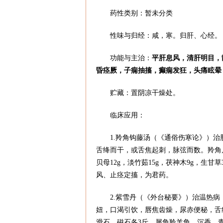
药性类别：暂未分类
性味与归经：咸，寒。归肝、心经
功能与主治：
平肝息风，清肝明目，
昏痉厥，子痫抽搐，癫痫发狂，头痛眩
贮藏：置阴凉干燥处。
临床应用：
1.羚角钩藤汤（《通俗伤寒论》）
舌绛而干，或舌焦起刺，脉弦而数。羚角片4.
贝母12g，淡竹茹15g，茯神木9g，生
风、止痉定搐，为君药。
2.紫雪丹（《外台秘要》）治温热
妞，口渴引饮，唇焦齿燥，尿赤便秘，舌
滑石、磁石各3斤，犀角羚羊角、沉香、青