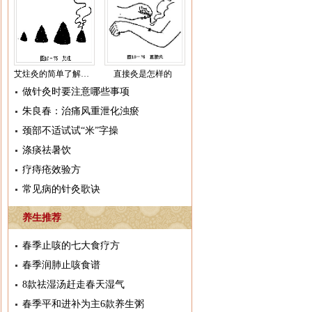
艾炷灸的简单了解介绍
直接灸是怎样的
做针灸时要注意哪些事项
朱良春：治痛风重泄化浊瘀
颈部不适试试“米”字操
涤痰祛暑饮
疗痔疮效验方
常见病的针灸歌诀
养生推荐
春季止咳的七大食疗方
春季润肺止咳食谱
8款祛湿汤赶走春天湿气
春季平和进补为主6款养生粥