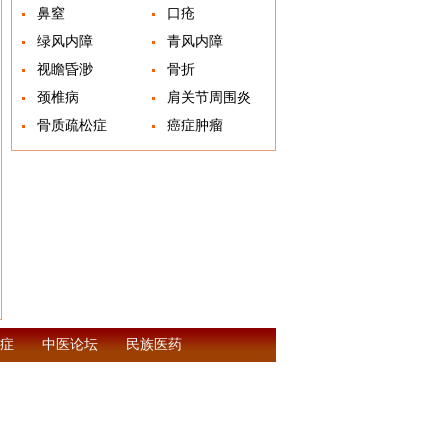
鼻窒
口疮
绿风内障
青风内障
视瞻昏渺
骨折
颈椎病
肩关节周围炎
骨质疏松症
癌症肿瘤
症
中医论坛
民族医药