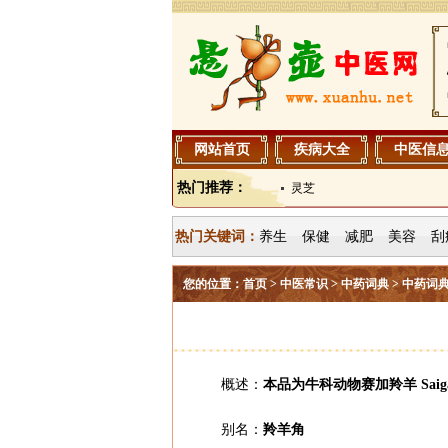
网站首页
疾病大全
中医信
热门推荐：
灵芝
热门关键词：
养生
保健
减肥
美容
刮
您的位置：
首页
>
中医常识
>
中药词典
>
中药词典
概述：
本品为牛科动物赛加羚羊 Saiga 
别名：
羚羊角