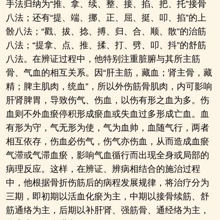
手法归纳为“推、拿、续、整、接、掐、把、托”接骨
八法；还有“提、端、挪、正、屈、挺、叩、掐”的上
骱八法；“戳、拔、捻、搏、归、合、顺、散”的治筋
八法；“提拿、点、推、揉、打、劈、叩、抖”的舒筋
八法。在辨证过程中，他特别注重脏腑与其所主筋
骨、气血的相互关系。因“肝主筋，藏血；肾主骨，藏
精；脾主肌肉，统血”，所以外伤筋骨肌肉，内可影响
肝肾脾胃，导致伤气、伤血，以伤有形之血为多。伤
血则不外血瘀停积形成瘀血或失血过多形成亡血。血
有形为守，气无形为使，气为血帅，血随气行，两者
相互依存，伤血必伤气，伤气亦伤血，从而造成血瘀
气滞或气滞血瘀，影响气血循行而出现全身或局部的
病理反应。这样，在辨证、辨病相结合的施治过程
中，他根据骨折伤筋后的病程发展规律，将治疗分为
三期，即初期以活血化瘀为主，中期以接骨续筋、舒
筋通络为主，后期以补肝肾、强筋骨、通经络为主，