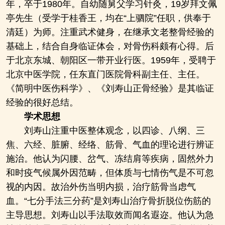
年，卒于1980年。自幼随舅父学习针灸，19岁拜文佩
亭先生（受学于桂香王，均在“上驷院”任职，供奉于
清廷）为师。注重武术健身，在继承文老整骨经验的
基础上，结合自身临证体会，对骨伤科颇有心得。后
于北京东城、朝阳区一带开业行医。1959年，受聘于
北京中医学院，任东直门医院骨科副主任、主任。
《简明中医伤科学》、《刘寿山正骨经验》是其临证
经验的很好总结。
学术思想
刘寿山注重中医整体观念，以四诊、八纲、三
焦、六经、脏腑、经络、筋骨、气血的理论进行辨证
施治。他认为闪腰、岔气、冻结肩等疾病，固然外力
和时疫气候属外因范畴，但体质与七情伤气是不可忽
视的内因。故治外伤当明内损，治疗筋骨当虑气
血。“七分手法三分药”是刘寿山治疗骨折脱位伤筋的
主导思想。刘寿山以手法取效而闻名遐迩。他认为急