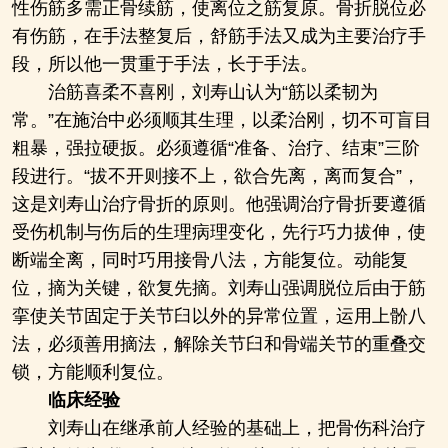
性伤筋多需正骨续筋，使离位之筋复原。骨折脱位必
有伤筋，在手法整复后，舒筋手法又成为主要治疗手
段，所以他一贯重于手法，长于手法。
治筋喜柔不喜刚，刘寿山认为“筋以柔韧为
常。”在施治中必须顺其生理，以柔治刚，切不可盲目
粗暴，强拉硬扳。必须遵循“准备、治疗、结束”三阶
段进行。“拔不开则接不上，欲合先离，离而复合”，
这是刘寿山治疗骨折的原则。他强调治疗骨折要遵循
受伤机制与伤后的生理病理变化，先行巧力拔伸，使
断端全离，同时巧用接骨八法，方能复位。动能复
位，摘为关键，欲复先摘。刘寿山强调脱位后由于筋
挛使关节固定于关节臼以外的异常位置，运用上骱八
法，必须善用摘法，解除关节臼和骨端关节的重叠交
锁，方能顺利复位。
临床经验
刘寿山在继承前人经验的基础上，把骨伤科治疗