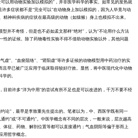
全可以用动物实验加以模拟的”，并非医学科学的事实。如常见的发热就
而且许多症状都不是“完全可以”在动物身上加以模拟的，因为人毕竟与动
、精神科疾病的症状在最高级的动物（如猿猴）身上也模拟不出来。
模型并不奇怪，但是也不必如孟文那样“绝对”，认为“不论用什么方法
一性的证候。除了药物毒性实验不得不借助动物实验以外，其他问题
心气虚”、“血瘀阻络”、“肾阳虚”等许多证候的动物模型用中药治疗的实
，而且早已被广泛应用于临床取得较好疗效。显然，将中医现代化中动物
科学的。
，目前许多“洋为中用”的尝试有所不足也是可以改进的，千万不要不经
通约论”，最早是李致重先生提出的。笔者以为，中、西医学既有同一
通约”或“不可通约”。中医学概念有不同的层次，一般来说，层次越高
、体征、药物、解剖位置等都可以直接通约；气血阴阳等偏于形而上
应用哲学概念。