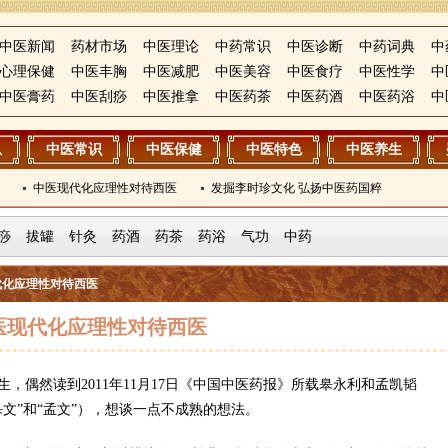
中医新闻
药材市场
中医理论
中药常识
中医诊断
中药词典
中
心理保健
中医丰胸
中医减肥
中医美容
中医食疗
中医性学
中
中医膏药
中医刮痧
中医推拿
中医药茶
中医药酒
中医药浴
中
息
中医常识
中医保健
中医特色
中医养生
中医现代化应理性对待西医
发掘李时珍文化 弘扬中医药国粹
痧
拔罐
针灸
药酒
药茶
药浴
气功
中药
代化应理性对待西医
医现代化应理性对待西医
，偶然读到2011年11月17日《中国中医药报》所载皋永利和孟凯韬
文”和“孟文”），想谈一点不成熟的想法。