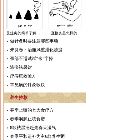
艾炷灸的简单了解介绍
直接灸是怎样的
做针灸时要注意哪些事项
朱良春：治痛风重泄化浊瘀
颈部不适试试“米”字操
涤痰祛暑饮
疗痔疮效验方
常见病的针灸歌诀
养生推荐
春季止咳的七大食疗方
春季润肺止咳食谱
8款祛湿汤赶走春天湿气
春季平和进补为主6款养生粥