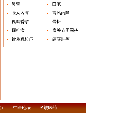
鼻窒
口疮
绿风内障
青风内障
视瞻昏渺
骨折
颈椎病
肩关节周围炎
骨质疏松症
癌症肿瘤
症
中医论坛
民族医药