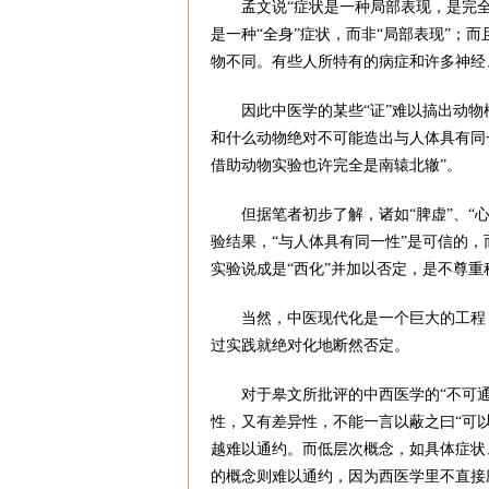
孟文说“症状是一种局部表现，是完
是一种“全身”症状，而非“局部表现”；
物不同。有些人所特有的病症和许多神经
因此中医学的某些“证”难以搞出动物
和什么动物绝对不可能造出与人体具有同
借助动物实验也许完全是南辕北辙”。
但据笔者初步了解，诸如“脾虚”、“
验结果，“与人体具有同一性”是可信的
实验说成是“西化”并加以否定，是不尊重
当然，中医现代化是一个巨大的工程
过实践就绝对化地断然否定。
对于皋文所批评的中西医学的“不可
性，又有差异性，不能一言以蔽之曰“可以
越难以通约。而低层次概念，如具体症状
的概念则难以通约，因为西医学里不直接