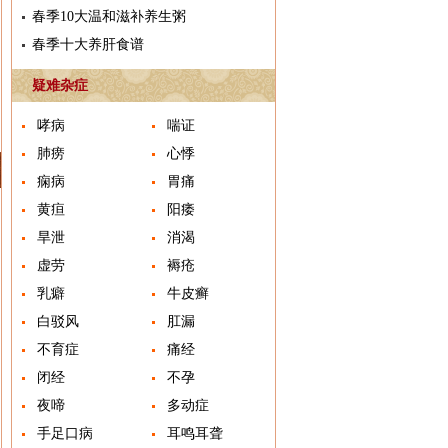
春季10大温和滋补养生粥
春季十大养肝食谱
疑难杂症
哮病
喘证
肺痨
心悸
痫病
胃痛
黄疸
阳痿
旱泄
消渴
虚劳
褥疮
乳癖
牛皮癣
白驳风
肛漏
不育症
痛经
闭经
不孕
夜啼
多动症
手足口病
耳鸣耳聋