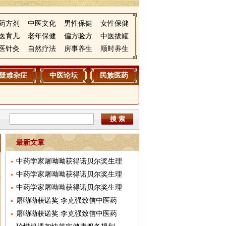
药方剂
中医文化
男性保健
女性保健
医育儿
老年保健
偏方验方
中医拔罐
医针灸
自然疗法
房事养生
顺时养生
疑难杂症
中医论坛
民族医药
搜 索
最新文章
中药学家屠呦呦获得诺贝尔奖生理
中药学家屠呦呦获得诺贝尔奖生理
中药学家屠呦呦获得诺贝尔奖生理
屠呦呦获诺奖 李克强致信中医药
屠呦呦获诺奖 李克强致信中医药