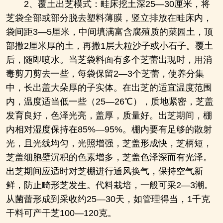
2、覆土出芝模式：畦床挖土深25―30厘米，将
芝袋全部或部分脱去塑料薄膜，竖立排放在畦床内，
袋间距3―5厘米，中间填满富含腐殖质的菜园土，顶
部撒2厘米厚的土，再撒1层大粒沙子或小石子。覆土
后，随即喷水。当芝袋料面有多个芝蕾出现时，用消
毒剪刀剪去一些，每袋保留2―3个芝蕾，使养分集
中，长出盖大朵厚的子实体。在出芝的适宜温度范围
内，温度适当低一些（25―26℃），质地紧密，芝盖
发育良好，色泽光亮，盖厚，质量好。出芝期间，棚
内相对湿度保持在85%―95%。棚内要有足够的散射
光，且光线均匀，光照增强，芝盖形成快，芝柄短，
芝盖细胞壁沉积的色素增多，芝盖色泽深而有光泽。
出芝期间应适时对芝棚进行通风换气，保持空气新
鲜，防止畸形芝发生。代料栽培，一般可采2―3潮。
从菌蕾形成到采收约25―30天，如管理得当，1千克
干料可产干芝100―120克。