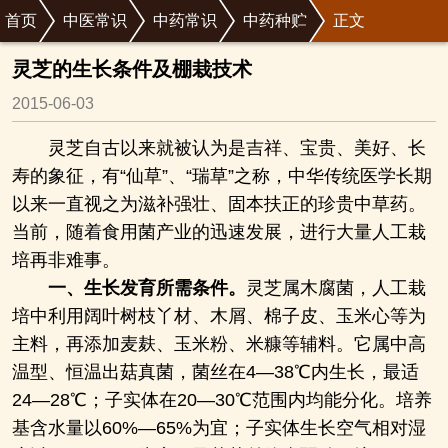
首页
中医常识
中药常识
中药种贮
正文
灵芝的生长条件及棚栽技术
2015-06-03
灵芝自古以来就被认为是吉祥、宝贵、美好、长
寿的象征，有“仙草”、“瑞草”之称，中华传统医学长期
以来一直视之为滋补强壮、固本扶正的珍贵中草药。
当前，随着食用菌产业的迅速发展，进行大量人工栽
培再非难事。
一、
生长发育所需条件。
灵芝属木腐菌，人工栽
培中利用阔叶树枝丫材、木屑、棉子皮、玉米心等为
主料，再添加麦麸、玉米粉、米糠等辅料。它属中高
温型、恒温出菇真菌，菌丝在4―38℃内生长，最适
24―28℃；子实体在20―30℃范围内均能分化。培养
基含水量以60%―65%为宜；子实体生长空气相对湿