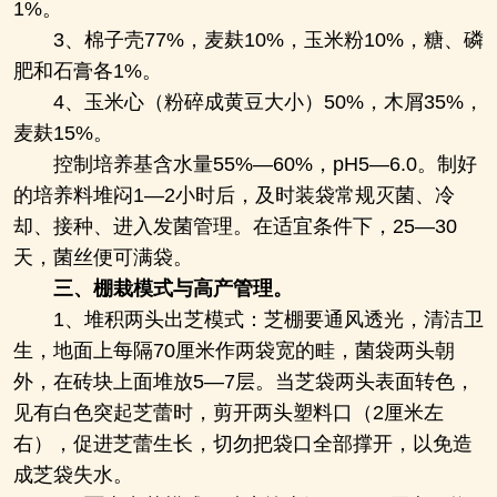
1%。
3、棉子壳77%，麦麸10%，玉米粉10%，糖、磷
肥和石膏各1%。
4、玉米心（粉碎成黄豆大小）50%，木屑35%，
麦麸15%。
控制培养基含水量55%―60%，pH5―6.0。制好
的培养料堆闷1―2小时后，及时装袋常规灭菌、冷
却、接种、进入发菌管理。在适宜条件下，25―30
天，菌丝便可满袋。
三、
棚栽模式与高产管理。
1、堆积两头出芝模式：芝棚要通风透光，清洁卫
生，地面上每隔70厘米作两袋宽的畦，菌袋两头朝
外，在砖块上面堆放5―7层。当芝袋两头表面转色，
见有白色突起芝蕾时，剪开两头塑料口（2厘米左
右），促进芝蕾生长，切勿把袋口全部撑开，以免造
成芝袋失水。