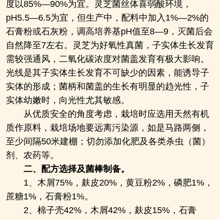
度以85%―90%为宜。灵芝菌丝体喜弱酸环境，
pH5.5―6.5为宜，但生产中，配料中加入1%―2%的
石膏粉或石灰粉，调高培养基pH值至8―9，灭菌后会
自然降至7左右。灵芝为好氧性真菌，子实体生长发育
需较强通风，二氧化碳浓度对菌盖发育有极大影响。
光线是其子实体生长发育不可缺少的因素，能诱导子
实体的形成；菌柄和菌盖的生长有明显的趋光性，子
实体幼嫩时，向光性尤其敏感。
从优质安全的角度考虑，栽培时应选用天然有机
质作原料，栽培场地要远离污染源，如是马路两侧，
至少间隔50米建棚；切勿添加化肥及各类杀虫（菌）
剂、农药等。
二、
配方选择及菌棒制备。
1、木屑75%，麸皮20%，黄豆粉2%，磷肥1%，
蔗糖1%，石膏粉1%。
2、棉子壳42%，木屑42%，麸皮15%，石膏